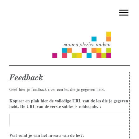
muziekmethode voor de basisschool
Spring
Door
Muziek & Meer Digitaal
naar
naar
Toggle n
de
de
hoofdnavigatie
hoofd
inhoud
Feedback
Geef hier je feedback over een les die je gegeven hebt.
Kopieer en plak hier de volledige URL van de les die je gegeven
hebt. De URL van de eerste subles is voldoende. :
Wat vond je van het niveau van de les?: