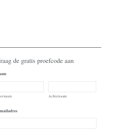
raag de gratis proefcode aan
aam
oornaam
Achternaam
mailadres