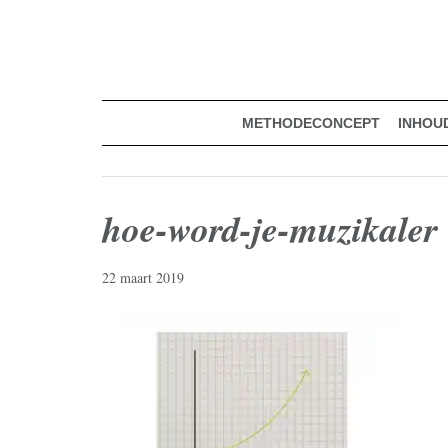
muziekmethode voor de basisschool
Spring
Door
Muziek & Meer Digitaal
naar
naar
de
de
hoofdnavigatie
hoofd
inhoud
METHODECONCEPT
INHOU
hoe-word-je-muzikaler
22 maart 2019