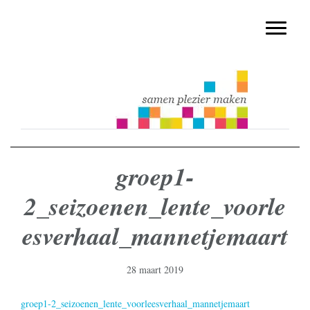
muziekmethode voor de basisschool
Spring
Door
Muziek & Meer Digitaal
naar
naar
Toggle n
de
de
hoofdnavigatie
hoofd
inhoud
groep1-
2_seizoenen_lente_voorle
esverhaal_mannetjemaart
28 maart 2019
groep1-2_seizoenen_lente_voorleesverhaal_mannetjemaart