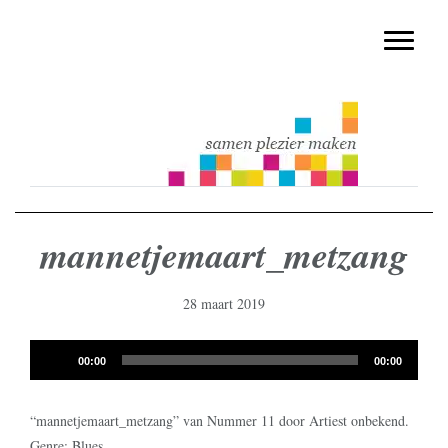
muziekmethode voor de basisschool
Spring
Door
Muziek & Meer Digitaal
naar
naar
Toggle n
de
de
hoofdnavigatie
hoofd
inhoud
mannetjemaart_metzang
28 maart 2019
Audiospeler
00:00
00:00
“mannetjemaart_metzang” van Nummer 11 door Artiest onbekend.
Genre: Blues.