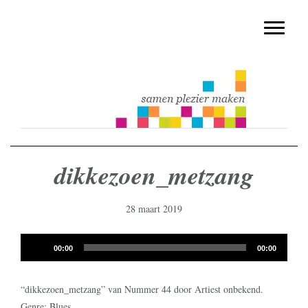
muziekmethode voor de basisschool
Spring
Door
Muziek & Meer Digitaal
naar
naar
Toggle n
de
de
hoofdnavigatie
hoofd
inhoud
dikkezoen_metzang
28 maart 2019
Audiospeler
00:00
00:00
“dikkezoen_metzang” van Nummer 44 door Artiest onbekend.
Genre: Blues.