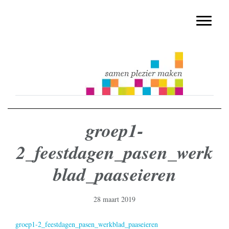
muziekmethode voor de basisschool
Spring
Door
Muziek & Meer Digitaal
naar
naar
Toggle n
de
de
hoofdnavigatie
hoofd
inhoud
groep1-
2_feestdagen_pasen_werk
blad_paaseieren
28 maart 2019
groep1-2_feestdagen_pasen_werkblad_paaseieren