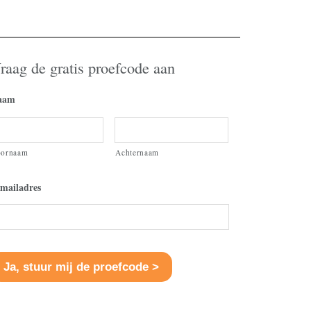
raag de gratis proefcode aan
aam
oornaam
Achternaam
mailadres