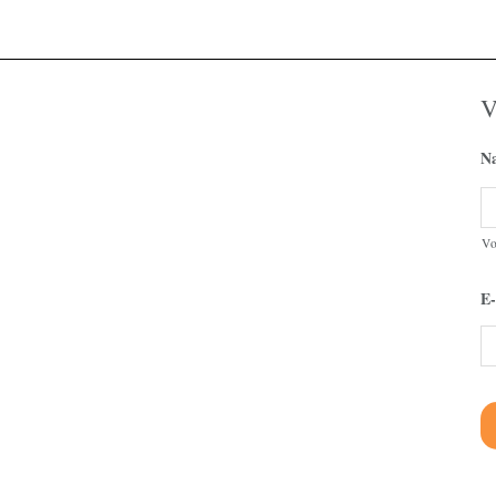
V
N
V
E-