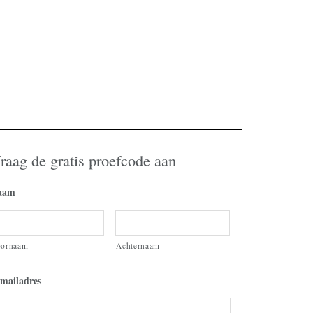
raag de gratis proefcode aan
aam
oornaam
Achternaam
mailadres