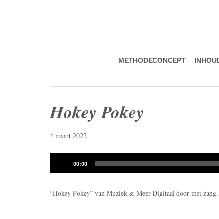
muziekmethode voor de basisschool
Spring
Door
Muziek & Meer Digitaal
naar
naar
de
de
hoofdnavigatie
hoofd
inhoud
METHODECONCEPT
INHOU
Hokey Pokey
4 maart 2022
Audiospeler
00:00
“Hokey Pokey” van Muziek & Meer Digitaal door met zang. 