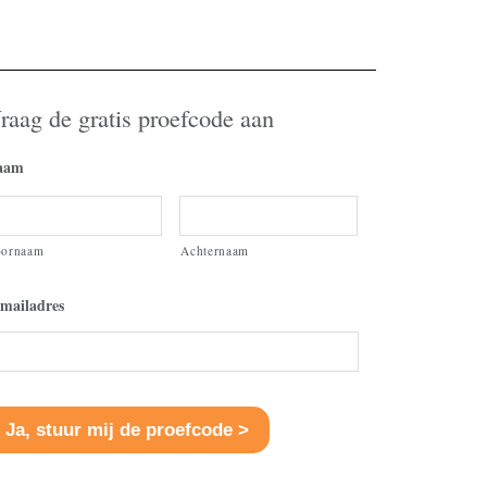
volume
te
verhogen
of
raag de gratis proefcode aan
te
verlagen.
aam
oornaam
Achternaam
mailadres