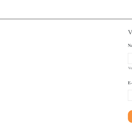
V
N
V
E-