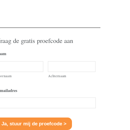
raag de gratis proefcode aan
aam
oornaam
Achternaam
mailadres