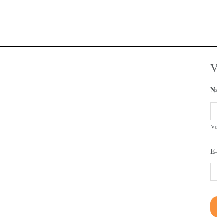
V
N
V
E-