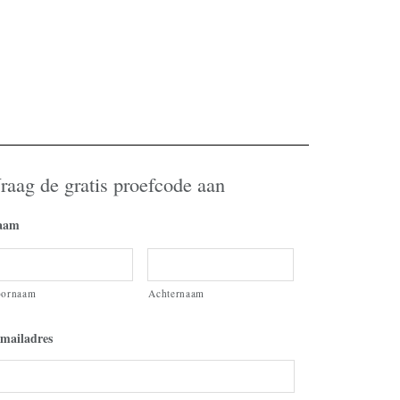
raag de gratis proefcode aan
aam
oornaam
Achternaam
mailadres