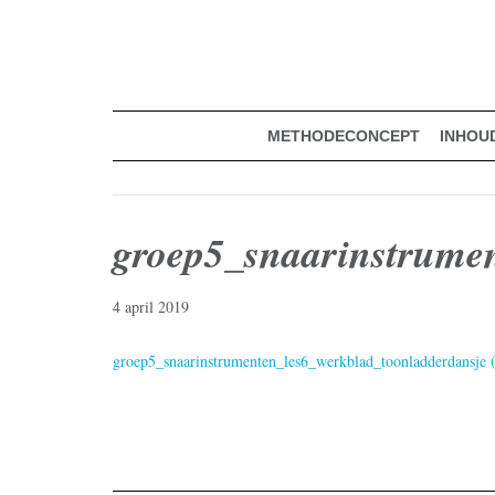
muziekmethode voor de basisschool
Spring
Door
Muziek & Meer Digitaal
naar
naar
de
de
hoofdnavigatie
hoofd
inhoud
METHODECONCEPT
INHOU
groep5_snaarinstrumen
4 april 2019
groep5_snaarinstrumenten_les6_werkblad_toonladderdansje 