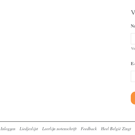
V
N
V
E-
Inloggen
Liedjeslijst
Leerlijn notenschrift
Feedback
Heel België Zingt