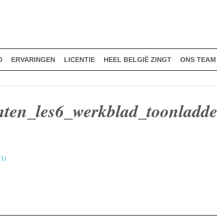
D
ERVARINGEN
LICENTIE
HEEL BELGIË ZINGT
ONS TEAM
ten_les6_werkblad_toonladder
(1)