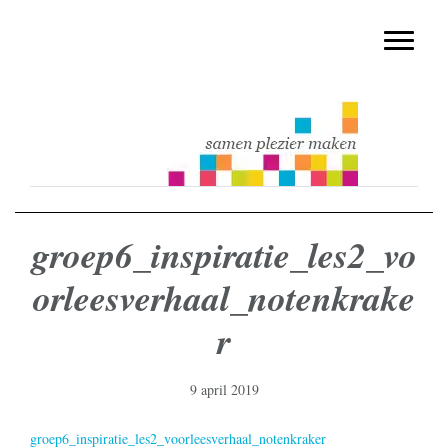
muziekmethode voor de basisschool
Spring
Door
Muziek & Meer Digitaal
naar
naar
Toggle n
de
de
hoofdnavigatie
hoofd
inhoud
groep6_inspiratie_les2_vo
orleesverhaal_notenkrake
r
9 april 2019
groep6_inspiratie_les2_voorleesverhaal_notenkraker