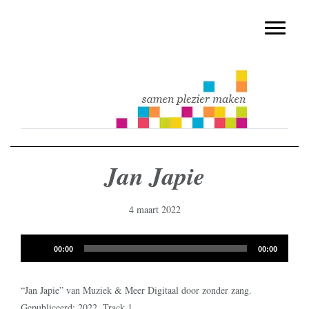
muziekmethode voor de basisschool
Spring
Door
Muziek & Meer Digitaal
naar
naar
Toggle n
de
de
hoofdnavigatie
hoofd
inhoud
Jan Japie
4 maart 2022
Audiospeler
00:00
00:00
“Jan Japie” van Muziek & Meer Digitaal door zonder zang.
Gepubliceerd: 2022. Track 1.