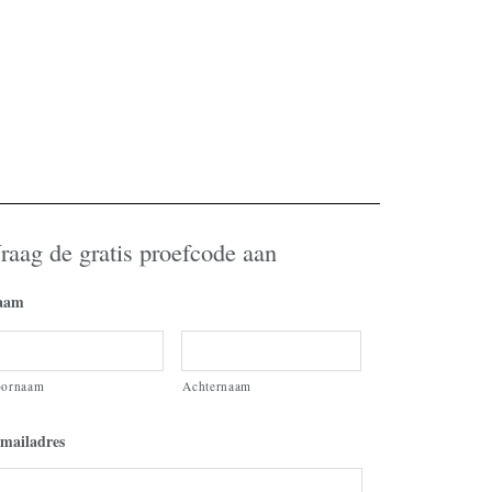
raag de gratis proefcode aan
aam
oornaam
Achternaam
mailadres