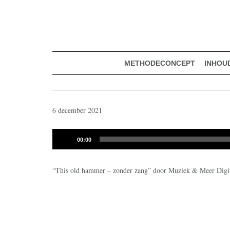
muziekmethode voor de basisschool
Spring
Door
Muziek & Meer Digitaal
naar
naar
de
de
hoofdnavigatie
hoofd
inhoud
METHODECONCEPT
INHOU
6 december 2021
Audiospeler
00:00
“This old hammer – zonder zang” door Muziek & Meer Digita