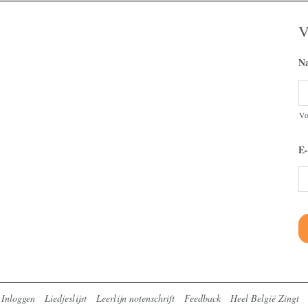
V
N
V
E-
Inloggen
Liedjeslijst
Leerlijn notenschrift
Feedback
Heel België Zingt