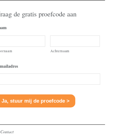
of
raag de gratis proefcode aan
te
verlagen.
aam
oornaam
Achternaam
mailadres
Contact