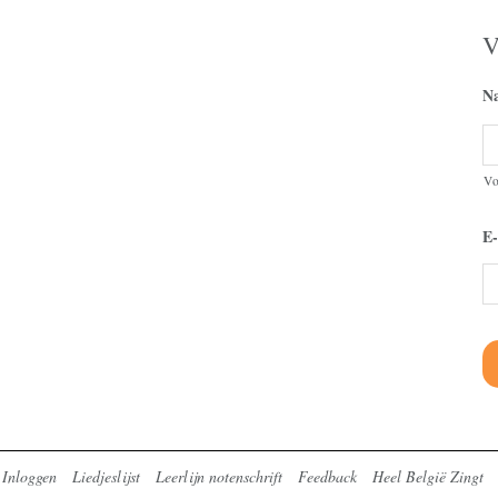
V
N
V
E-
Inloggen
Liedjeslijst
Leerlijn notenschrift
Feedback
Heel België Zingt