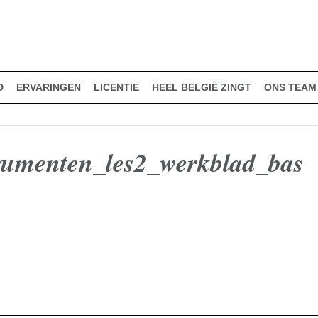
D
ERVARINGEN
LICENTIE
HEEL BELGIË ZINGT
ONS TEAM
trumenten_les2_werkblad_bas