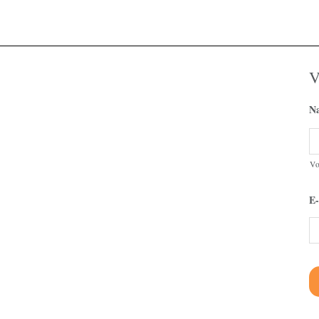
V
N
V
E-