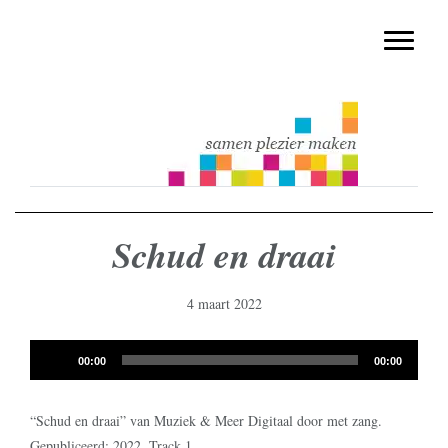
muziekmethode voor de basisschool
Spring
Door
Muziek & Meer Digitaal
naar
naar
Toggle n
de
de
hoofdnavigatie
hoofd
inhoud
Schud en draai
4 maart 2022
Audiospeler
00:00
00:00
“Schud en draai” van Muziek & Meer Digitaal door met zang.
Gepubliceerd: 2022. Track 1.