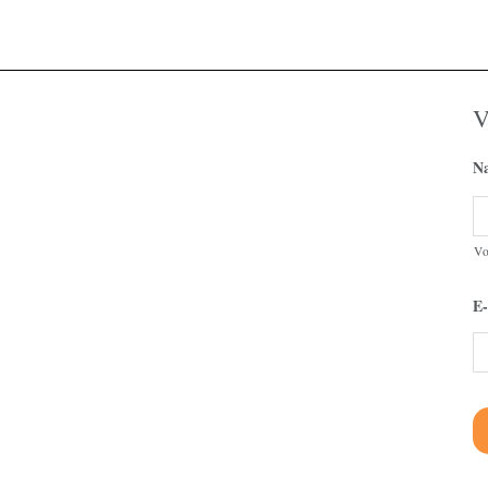
V
N
V
E-