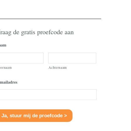
volume
te
verhogen
of
raag de gratis proefcode aan
te
verlagen.
aam
oornaam
Achternaam
mailadres