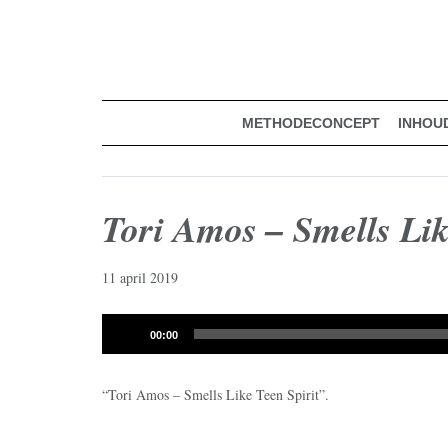
muziekmethode voor de basisschool
Spring
Door
Muziek & Meer Digitaal
naar
naar
de
de
hoofdnavigatie
hoofd
inhoud
METHODECONCEPT
INHOU
Tori Amos – Smells Lik
11 april 2019
Audiospeler
00:00
“Tori Amos – Smells Like Teen Spirit”.