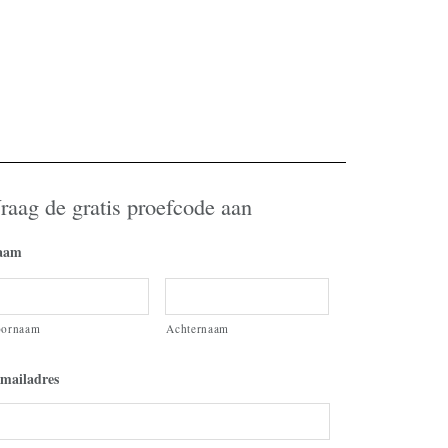
raag de gratis proefcode aan
aam
oornaam
Achternaam
mailadres