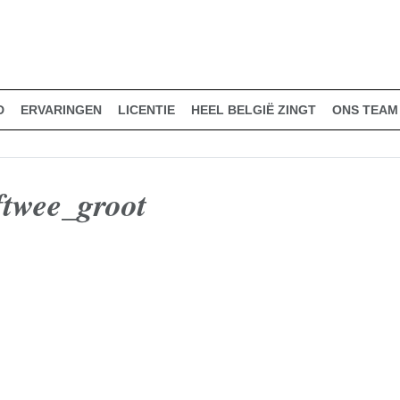
D
ERVARINGEN
LICENTIE
HEEL BELGIË ZINGT
ONS TEAM
ftwee_groot