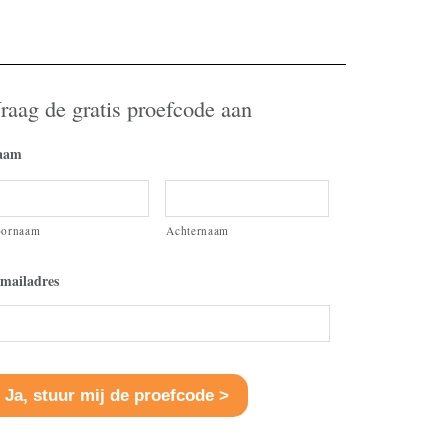
volume
te
verhogen
of
raag de gratis proefcode aan
te
verlagen.
aam
oornaam
Achternaam
mailadres