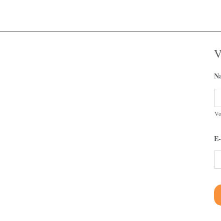
V
N
V
E-