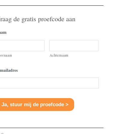
raag de gratis proefcode aan
aam
oornaam
Achternaam
mailadres