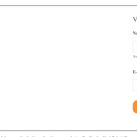
V
N
V
E-