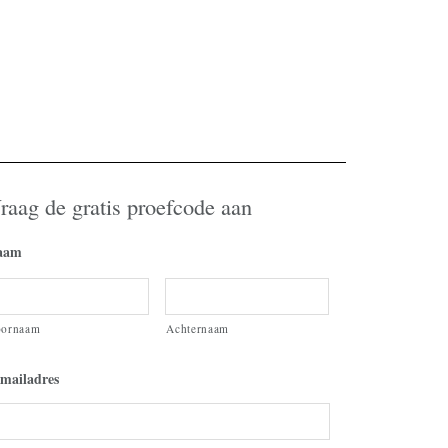
raag de gratis proefcode aan
aam
oornaam
Achternaam
mailadres