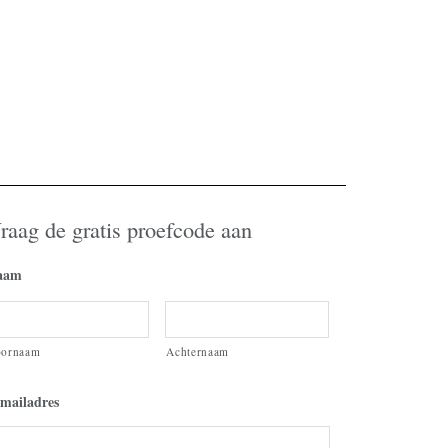
raag de gratis proefcode aan
aam
oornaam
Achternaam
mailadres