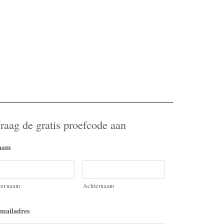
raag de gratis proefcode aan
aam
oornaam
Achternaam
mailadres